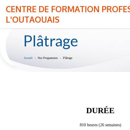
Veuillez prendre note que des travaux majeur
CENTRE DE FORMATION PROFES
ici.
NOTRE CENTRE
NOS PROGRAMM
L'OUTAOUAIS
Plâtrage
Accueil
Nos Programmes
Plâtrage
DURÉE
810 heures (26 semaines)