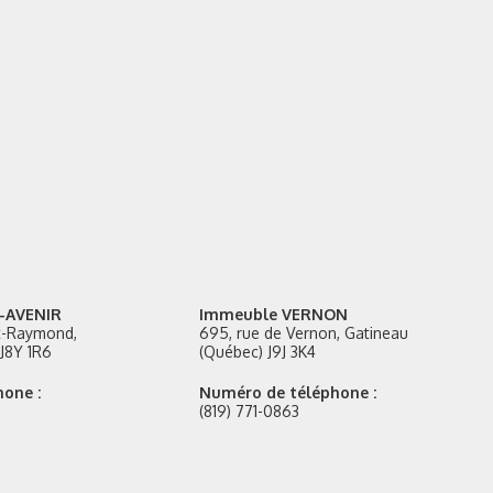
-AVENIR
Immeuble VERNON
nt-Raymond,
695, rue de Vernon, Gatineau
J8Y 1R6
(Québec) J9J 3K4
one :
Numéro de téléphone :
(819) 771-0863