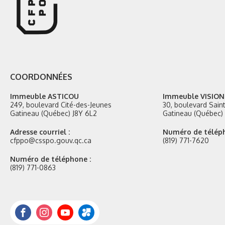
COORDONNÉES
Immeuble ASTICOU
Immeuble VISION
249, boulevard Cité-des-Jeunes
30, boulevard Sai
Gatineau (Québec) J8Y 6L2
Gatineau (Québec) 
Adresse courriel :
Numéro de téléph
cfppo@csspo.gouv.qc.ca
(819) 771-7620
Numéro de téléphone :
(819) 771-0863
Facebook
Instagram
YouTube
Portail
Mozaik