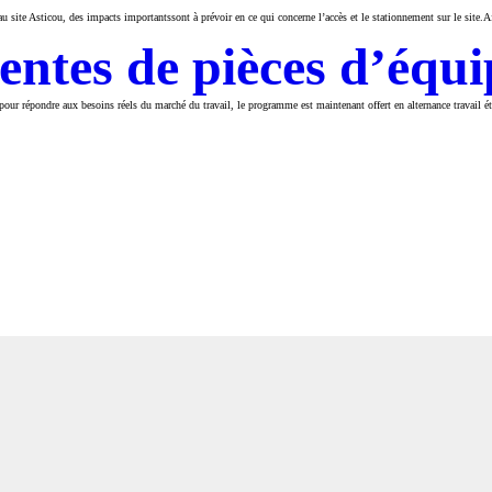
u site Asticou, des impacts importantssont à prévoir en ce qui concerne l’accès et le stationnement sur le site
entes de pièces d’équ
répondre aux besoins réels du marché du travail, le programme est maintenant offert en alternance travail étud