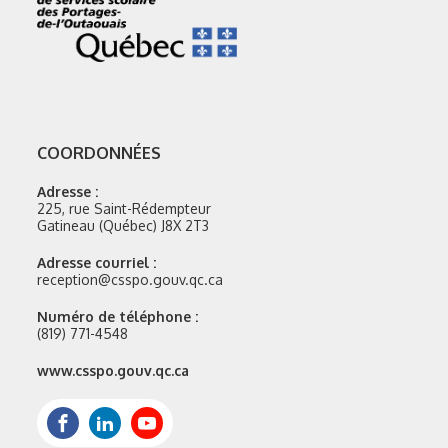
COORDONNÉES
Adresse :
225, rue Saint-Rédempteur
Gatineau (Québec) J8X 2T3
Adresse courriel :
reception@csspo.gouv.qc.ca
Numéro de téléphone :
(819) 771-4548
Site
www.csspo.gouv.qc.ca
web
:
Facebook
LinkedIn
Youtube