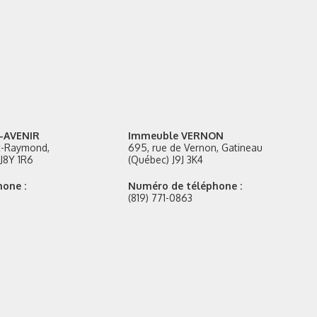
-AVENIR
Immeuble VERNON
nt-Raymond,
695, rue de Vernon, Gatineau
J8Y 1R6
(Québec) J9J 3K4
one :
Numéro de téléphone :
(819) 771-0863