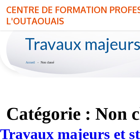
Veuillez prendre note que des travaux majeur
CENTRE DE FORMATION PROFES
ici.
NOTRE CENTRE
NOS PROGRAMM
L'OUTAOUAIS
Travaux majeurs 
Accueil
Non classé
Catégorie :
Non c
Travaux majeurs et st