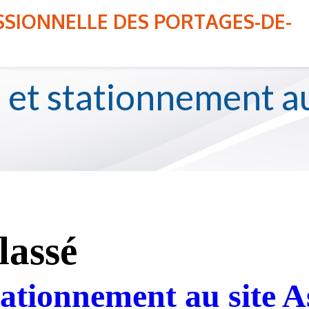
s qui auront des impacts sur le stationnement auront lieu 
SIONNELLE DES PORTAGES-DE-
ES
ADMISSION
ÉLÈV
et stationnement au
lassé
ationnement au site A